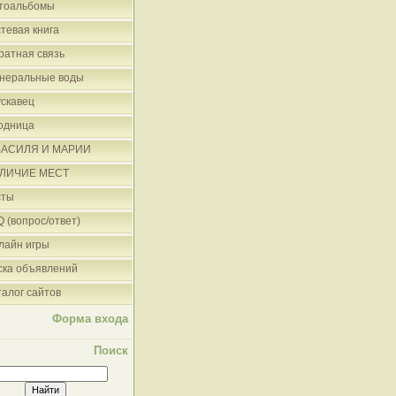
тоальбомы
стевая книга
ратная связь
неральные воды
ускавец
одница
ВАСИЛЯ И МАРИИ
ЛИЧИЕ МЕСТ
сты
Q (вопрос/ответ)
лайн игры
ска объявлений
талог сайтов
Форма входа
Поиск