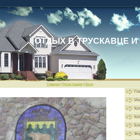
ОТДЫХ В ТРУСКАВЦЕ И
Главная
|
Регистрация
|
Вход
Гл
Ин
Ка
Ка
Бл
Фо