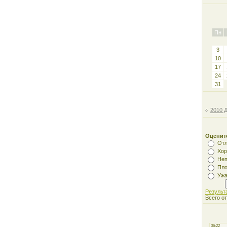
Пн
3
10
17
24
31
2010 
Оценит
Отл
Хо
Неп
Пл
Ужа
Результ
Всего о