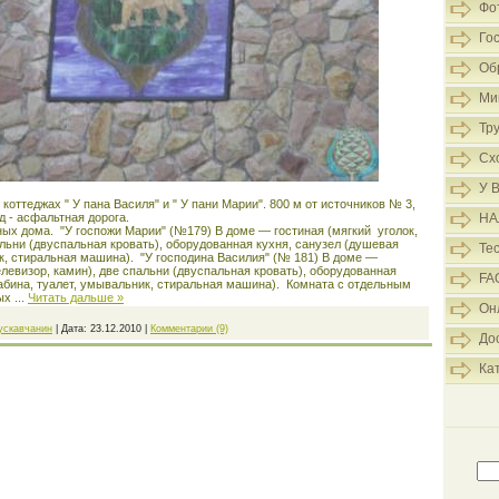
Фо
Го
Об
Ми
Тр
Сх
У 
оттеджах " У пана Василя" и " У пани Марии". 800 м от источников № 3,
д - асфальтная дорога.
НА
ых дома. "У госпожи Марии" (№179) В доме — гостиная (мягкий уголок,
альни (двуспальная кровать), оборудованная кухня, санузел (душевая
Те
к, стиральная машина). "У господина Василия" (№ 181) В доме —
телевизор, камин), две спальни (двуспальная кровать), оборудованная
FA
кабина, туалет, умывальник, стиральная машина). Комната с отдельным
ных
...
Читать дальше »
Он
ускавчанин
|
Дата:
23.12.2010
|
Комментарии (9)
До
Ка