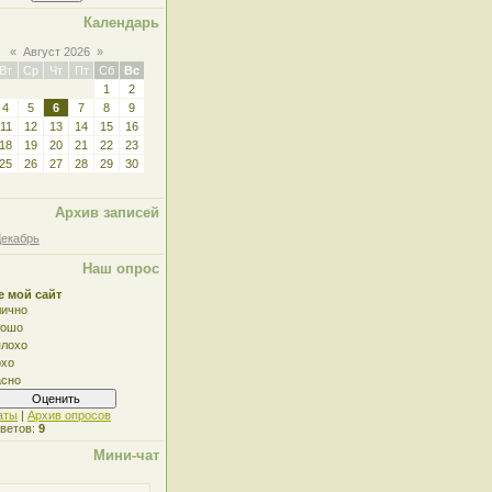
Календарь
«
Август 2026
»
Вт
Ср
Чт
Пт
Сб
Вс
1
2
4
5
6
7
8
9
11
12
13
14
15
16
18
19
20
21
22
23
25
26
27
28
29
30
Архив записей
Декабрь
Наш опрос
е мой сайт
ично
рошо
лохо
охо
сно
аты
|
Архив опросов
тветов:
9
Мини-чат