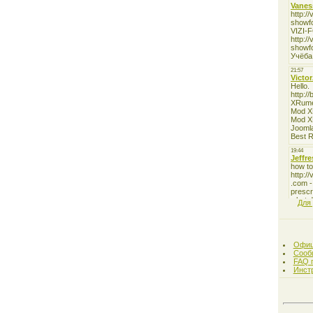
Для
Офиц
Сооб
FAQ 
Инст