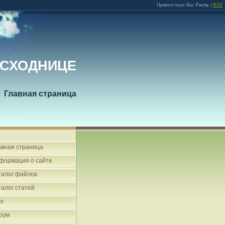
Приветствую Вас
Гость
|
RSS
 СХОДНИЦЕ
Главная страница
авная страница
формация о сайте
талог файлов
талог статей
ог
рум